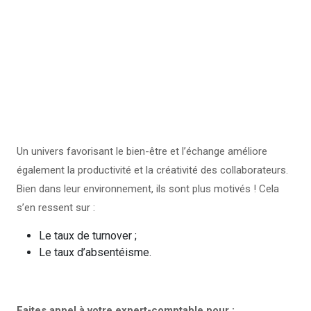
permet d’adapter votre consommation
d’énergie. L’électricité, le chauffage et la
climatisation sont ainsi mieux maîtrisés !
Un univers favorisant le bien-être et l’échange améliore
également la productivité et la créativité des collaborateurs.
Bien dans leur environnement, ils sont plus motivés ! Cela
s’en ressent sur :
Le taux de turnover ;
Le taux d’absentéisme.
Faites appel à votre expert-comptable pour :