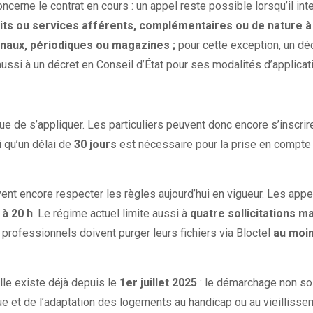
rne le contrat en cours : un appel reste possible lorsqu’il inter
ts ou services afférents, complémentaires ou de nature à 
naux, périodiques ou magazines ;
pour cette exception, un décr
aussi à un décret en Conseil d’État pour ses modalités d’applicat
ue de s’appliquer. Les particuliers peuvent donc encore s’inscri
 qu’un délai de
30 jours
est nécessaire pour la prise en compte d
ivent encore respecter les règles aujourd’hui en vigueur. Les ap
 à 20 h
. Le régime actuel limite aussi à
quatre sollicitations 
professionnels doivent purger leurs fichiers via Bloctel
au moin
elle existe déjà depuis le
1er juillet 2025
: le démarchage non sol
e et de l’adaptation des logements au handicap ou au vieillissem