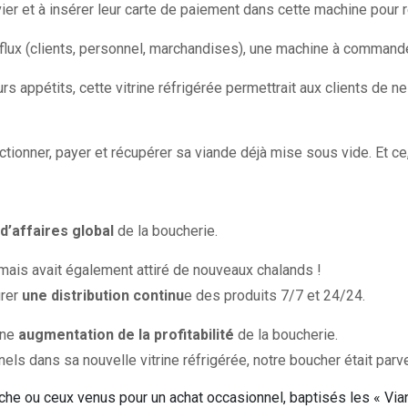
clavier et à insérer leur carte de paiement dans cette machine pou
flux (clients, personnel, marchandises), une machine à commande 
eurs appétits, cette vitrine réfrigérée permettrait aux clients de n
ctionner, payer et récupérer sa viande déjà mise sous vide. Et c
d’affaires global
de la boucherie.
 mais avait également attiré de nouveaux chalands !
urer
une distribution continu
e des produits 7/7 et 24/24.
une
augmentation de la profitabilité
de la boucherie.
els dans sa nouvelle vitrine réfrigérée, notre boucher était par
îche ou ceux venus pour un achat occasionnel, baptisés les « Via