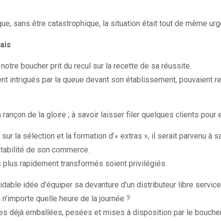
e, sans être catastrophique, la situation était tout de même urg
ais
tre boucher prit du recul sur la recette de sa réussite.
ent intrigués par la queue devant son établissement, pouvaient 
 rançon de la gloire ; à savoir laisser filer quelques clients pour e
ur la sélection et la formation d’« extras », il serait parvenu à
ntabilité de son commerce.
les plus rapidement transformés soient privilégiés.
idable idée d’équiper sa devanture d’un distributeur libre service
à n’importe quelle heure de la journée ?
ndes déjà emballées, pesées et mises à disposition par le bouche