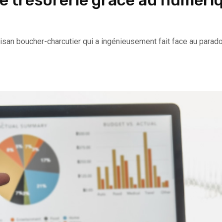
 trésorerie grâce au numéri
 Artisan boucher-charcutier qui a ingénieusement fait face au par